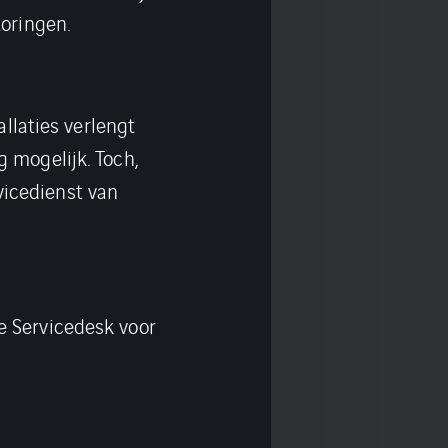
toringen.
laties verlengt
g mogelijk. Toch,
vicedienst van
e Servicedesk voor